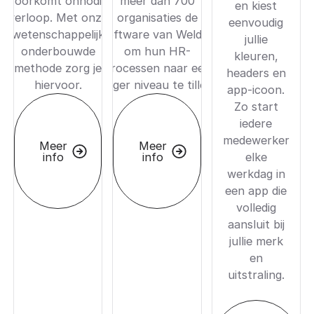
voorkomt onnodig
meer dan 700
en kiest
verloop. Met onze
organisaties de
eenvoudig
wetenschappelijk
software van Welder
jullie
onderbouwde
om hun HR-
kleuren,
methode zorg je
processen naar een
headers en
hiervoor.
hoger niveau te tillen.
app-icoon.
Zo start
iedere
medewerker
Meer
Meer
info
info
elke
werkdag in
een app die
volledig
aansluit bij
jullie merk
en
uitstraling.