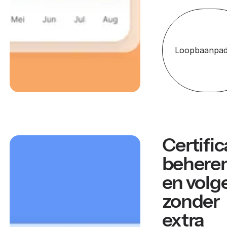
Loopbaanpa
Certifi
behere
en volg
zonder
extra