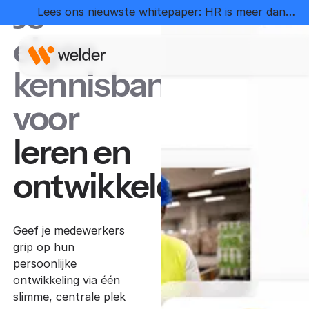
Je
Lees ons nieuwste whitepaper: HR is meer dan
administratie
eigen
kennisbank
voor
leren en
ontwikkelen
Geef je medewerkers
grip op hun
persoonlijke
ontwikkeling via één
slimme, centrale plek