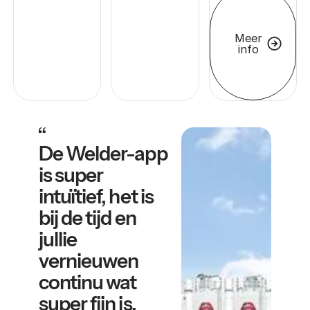
Meer
info
De Welder-app
is super
intuïtief, het is
bij de tijd en
jullie
vernieuwen
continu wat
super fijn is.