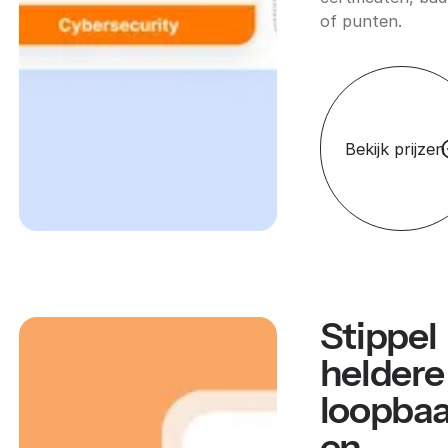
of punten.
Bekijk prijzen
Stippel
heldere
loopba
en