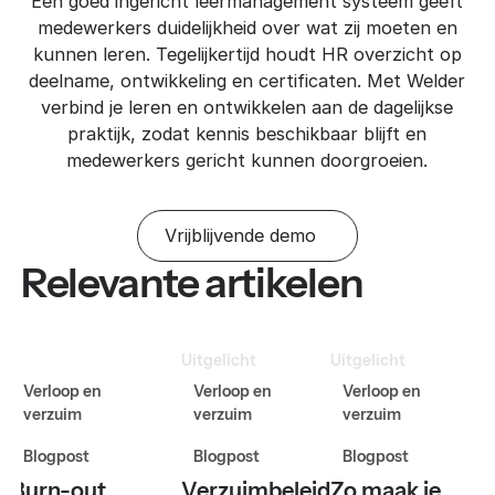
Een goed ingericht leermanagement systeem geeft
medewerkers duidelijkheid over wat zij moeten en
kunnen leren. Tegelijkertijd houdt HR overzicht op
deelname, ontwikkeling en certificaten. Met Welder
verbind je leren en ontwikkelen aan de dagelijkse
praktijk, zodat kennis beschikbaar blijft en
medewerkers gericht kunnen doorgroeien.
Vrijblijvende demo
Relevante artikelen
Uitgelicht
Uitgelicht
Ui
Verloop en
Verloop en
Verloop en
verzuim
verzuim
verzuim
Blogpost
Blogpost
Blogpost
Burn-out
Verzuimbeleid
Zo maak je
H