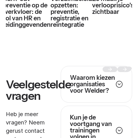
preventie op de
opzetten:
verlooprisico’s
z
werkvloer: de
preventie,
zichtbaar
v
rol van HR en
registratie en
t
leidinggevenden
reïntegratie
(
Waarom kiezen
Veelgestelde
organisaties
voor Welder?
vragen
Heb je meer
Kun je de
vragen? Neem
voortgang van
trainingen
gerust contact
volgen in