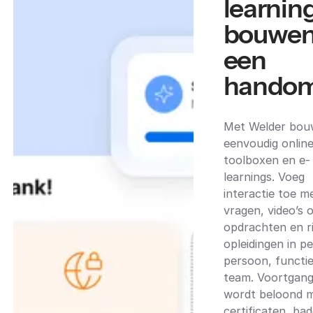
learnin
bouwen
een
handom
Met Welder bouw
eenvoudig onlin
toolboxen en e-
learnings. Voeg
interactie toe m
vragen, video’s 
opdrachten en r
opleidingen in pe
persoon, functie
team. Voortgan
wordt beloond 
certificaten, ba