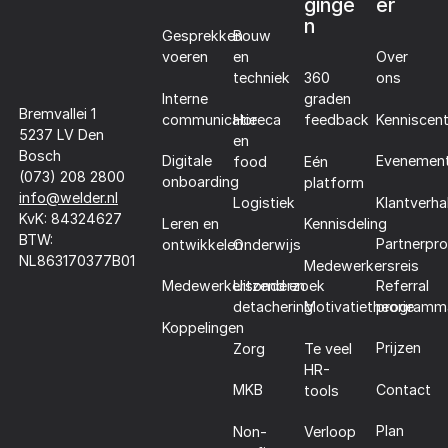
ginge
er
n
Gesprekken
Bouw
voeren
en
Over
techniek
360
ons
Interne
graden
Bremvallei 1
communicatie
Horeca
Kenniscen
feedback
5237 LV Den
en
Bosch
Digitale
Evenemen
food
Eén
(073) 208 2800
onboarding
platform
info@welder.nl
Klantverha
Logistiek
KvK: 84324627
Leren en
Kennisdeling
BTW:
Partnerpr
ontwikkelen
Onderwijs
NL863170377B01
Medewerkersreis
Referral
Medewerkersonderzoek
Uitzend en
programm
detachering
Motivatietheorie
Koppelingen
Prijzen
Zorg
Te veel
HR-
Contact
MKB
tools
Plan
Non-
Verloop