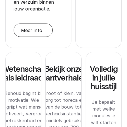
en verzuim binnen
jouw organisatie.
Meer info
Wetenschap
Bekijk onze
Volledig
als leidraad
klantverhalen
in jullie
huisstijl
Behoud begint bij
Groot of klein, van
motivatie. Wie
zorg tot horeca en
Je bepaalt
begrijpt wat mensen
van de bouw tot
met welke
motiveert, vergroot
overheidsinstanties.
modules je
betrokkenheid en
Inmiddels gebruiken
wilt starten