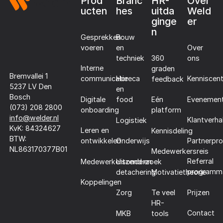
Prod
Branc
HR-
Over
ucten
hes
uitda
Weld
ginge
er
n
Gesprekken
Bouw
voeren
en
Over
techniek
360
ons
Interne
graden
Bremvallei 1
communicatie
Horeca
Kenniscen
feedback
5237 LV Den
en
Bosch
Digitale
Evenemen
food
Eén
(073) 208 2800
onboarding
platform
info@welder.nl
Klantverha
Logistiek
KvK: 84324627
Leren en
Kennisdeling
BTW:
Partnerpr
ontwikkelen
Onderwijs
NL863170377B01
Medewerkersreis
Referral
Medewerkersonderzoek
Uitzend en
programm
detachering
Motivatietheorie
Koppelingen
Prijzen
Zorg
Te veel
HR-
Contact
MKB
tools