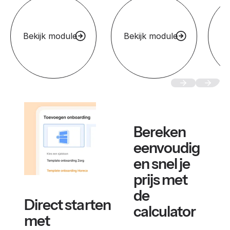
Bekijk module
Bekijk module
Be
Bereken
eenvoudig
en snel je
prijs met
de
Direct starten
calculator
met