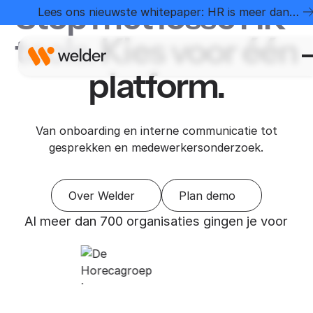
Stop met losse HR-
Lees ons nieuwste whitepaper: HR is meer dan
administratie
tools.
Kies voor één
platform.
Van onboarding en interne communicatie tot
gesprekken en medewerkersonderzoek.
Over Welder
Plan demo
Al meer dan 700 organisaties gingen je voor