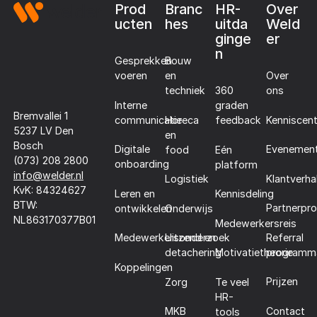
Prod
Branc
HR-
Over
ucten
hes
uitda
Weld
ginge
er
n
Gesprekken
Bouw
voeren
en
Over
techniek
360
ons
Interne
graden
Bremvallei 1
communicatie
Horeca
Kenniscen
feedback
5237 LV Den
en
Bosch
Digitale
Evenemen
food
Eén
(073) 208 2800
onboarding
platform
info@welder.nl
Klantverha
Logistiek
KvK: 84324627
Leren en
Kennisdeling
BTW:
Partnerpr
ontwikkelen
Onderwijs
NL863170377B01
Medewerkersreis
Referral
Medewerkersonderzoek
Uitzend en
programm
detachering
Motivatietheorie
Koppelingen
Prijzen
Zorg
Te veel
HR-
Contact
MKB
tools