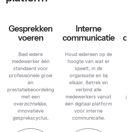
Gesprekken
Interne
voeren
communicatie
on
Bied iedere
Houd iedereen op de
medewerker één
hoogte van wat er
on
standaard voor
speelt, in de
professionele groei
organisatie en bij
en
elkaar. Betrek en
i
prestatiebeoordeling
verbind alle
C
met een
medewerkers vanuit
ju
overzichtelijke,
één digitaal platform
innovatieve
voor interne
pe
gesprekscyclus.
communicatie.