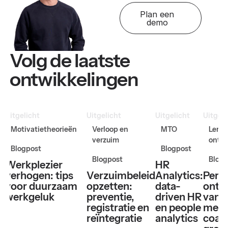
Plan een
demo
Volg de laatste
ontwikkelingen
Uitgelicht
Uitgelicht
Uitgelicht
Uitgeli
Motivatietheorieën
Verloop en
MTO
Leren
verzuim
ontwi
Blogpost
Blogpost
Blogpost
Blogp
Werkplezier
HR
verhogen: tips
Verzuimbeleid
Analytics:
Perso
voor duurzaam
opzetten:
data-
ontw
werkgeluk
preventie,
driven HR
van
registratie en
en people
mede
reïntegratie
analytics
coac