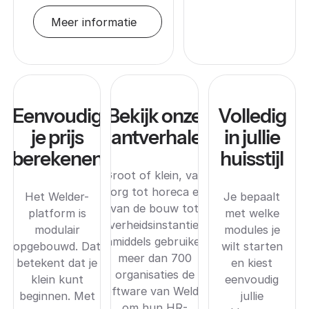
Meer informatie
Eenvoudig
Bekijk onze
Volledig
je prijs
klantverhalen
in jullie
berekenen
huisstijl
Groot of klein, van
zorg tot horeca en
Het Welder-
Je bepaalt
van de bouw tot
platform is
met welke
overheidsinstanties.
modulair
modules je
Inmiddels gebruiken
opgebouwd. Dat
wilt starten
meer dan 700
betekent dat je
en kiest
organisaties de
klein kunt
eenvoudig
software van Welder
beginnen. Met
jullie
om hun HR-