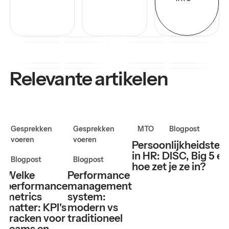
Relevante artikelen
Gesprekken
Gesprekken
MTO
Blogpost
voeren
voeren
Persoonlijkheidstes
in HR: DISC, Big 5 en
Blogpost
Blogpost
hoe zet je ze in?
Welke
Performance
performance
management
metrics
system:
matter: KPI's
modern vs
tracken voor
traditioneel