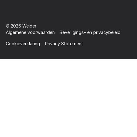
©
2026
Welder
Algemene voorwaarden
Beveiligings- en privacybeleid
Cookieverklaring
Privacy Statement