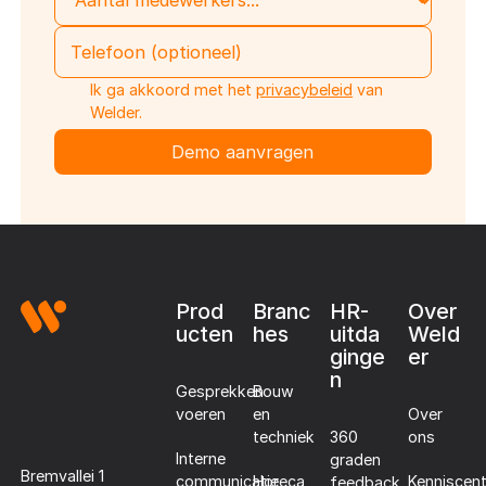
Ik ga akkoord met het
privacybeleid
van
Welder.
Footer
Prod
Branc
HR-
Over
ucten
hes
uitda
Weld
ginge
er
n
Gesprekken
Bouw
voeren
en
Over
techniek
360
ons
Interne
graden
Bremvallei 1
communicatie
Horeca
Kenniscen
feedback