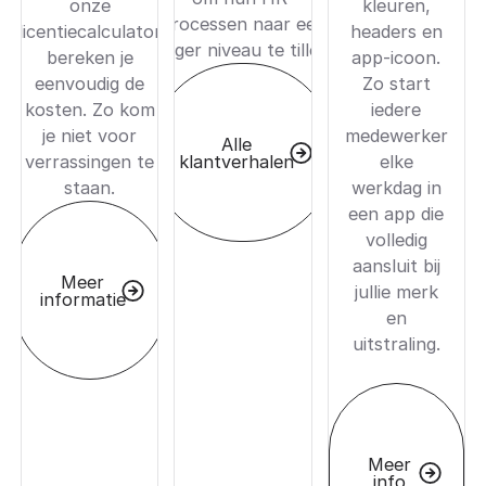
onze
kleuren,
processen naar een
licentiecalculator
headers en
hoger niveau te tillen.
bereken je
app-icoon.
eenvoudig de
Zo start
kosten. Zo kom
iedere
je niet voor
medewerker
Alle
klantverhalen
verrassingen te
elke
staan.
werkdag in
een app die
volledig
aansluit bij
Meer
jullie merk
informatie
en
uitstraling.
Meer
info