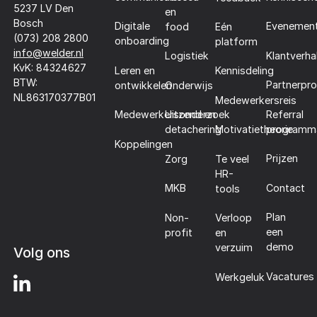
5237 LV Den
en
Bosch
Digitale
Evenemen
food
Eén
(073) 208 2800
onboarding
platform
info@welder.nl
Klantverha
Logistiek
KvK: 84324627
Leren en
Kennisdeling
BTW:
Partnerpr
ontwikkelen
Onderwijs
NL863170377B01
Medewerkersreis
Referral
Medewerkersonderzoek
Uitzend en
programm
detachering
Motivatietheorie
Koppelingen
Prijzen
Zorg
Te veel
HR-
Contact
MKB
tools
Plan
Non-
Verloop
een
profit
en
demo
verzuim
Volg ons
Vacatures
Werkgeluk