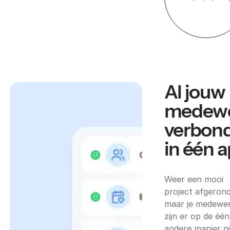
Al jouw
medewe
verbon
in één 
Weer een mooi
project afgerond
maar je medewe
zijn er op de één
andere manier ni