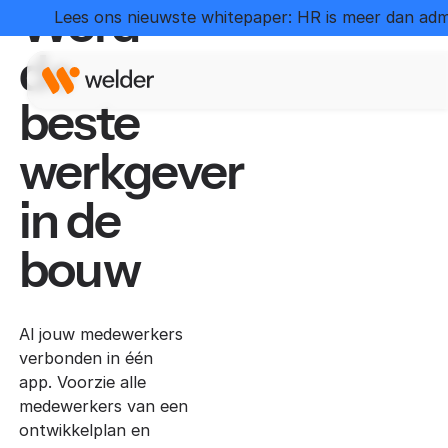
Word
Lees ons nieuwste whitepaper: HR is meer dan admi
de
beste
werkgever
in de
bouw
Al jouw medewerkers
verbonden in één
app. Voorzie alle
medewerkers van een
ontwikkelplan en