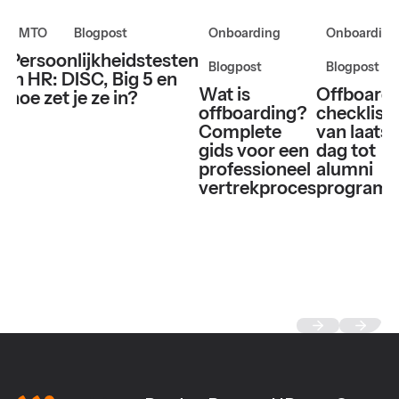
MTO
Blogpost
Onboarding
Onboarding
Persoonlijkheidstesten
Blogpost
Blogpost
in HR: DISC, Big 5 en
Wat is
Offboard
hoe zet je ze in?
offboarding?
checklist:
Complete
van laatst
gids voor een
dag tot
professioneel
alumni
vertrekproces
program
Footer