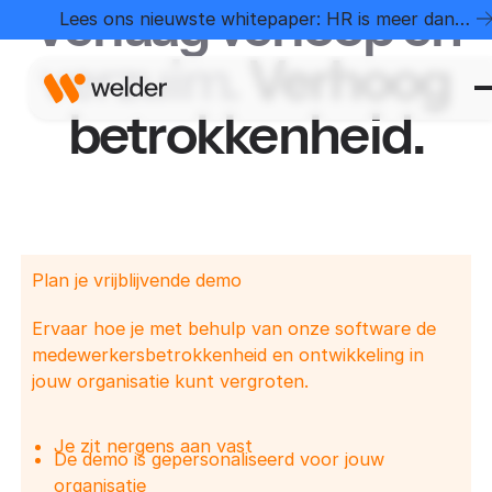
Verlaag verloop en
Lees ons nieuwste whitepaper: HR is meer dan
administratie
verzuim.
Verhoog
betrokkenheid.
Plan je vrijblijvende demo
Ervaar hoe je met behulp van onze software de
medewerkersbetrokkenheid en ontwikkeling in
jouw organisatie kunt vergroten.
Je zit nergens aan vast
De demo is gepersonaliseerd voor jouw
organisatie