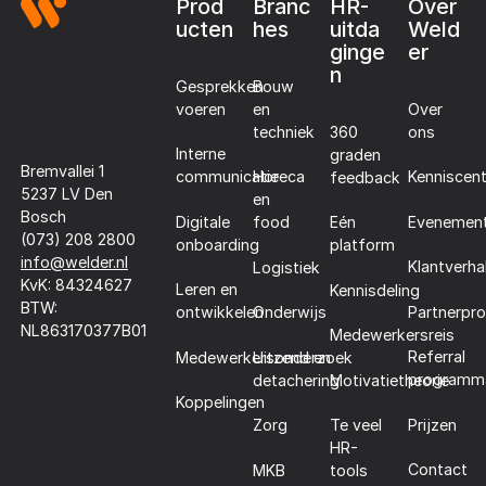
Prod
Branc
HR-
Over
ucten
hes
uitda
Weld
ginge
er
n
Gesprekken
Bouw
voeren
en
Over
techniek
360
ons
Interne
graden
Bremvallei 1
communicatie
Horeca
Kenniscen
feedback
5237 LV Den
en
Bosch
Digitale
Evenemen
food
Eén
(073) 208 2800
onboarding
platform
info@welder.nl
Klantverha
Logistiek
KvK: 84324627
Leren en
Kennisdeling
BTW:
Partnerpr
ontwikkelen
Onderwijs
NL863170377B01
Medewerkersreis
Referral
Medewerkersonderzoek
Uitzend en
programm
detachering
Motivatietheorie
Koppelingen
Prijzen
Zorg
Te veel
HR-
Contact
MKB
tools