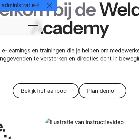
lkom bij de
Weld
administratie
Close Announcement Banner
Academy
 e-learnings en trainingen die je helpen om medewerke
dinggevenden te versterken en directies écht in bewegin
Bekijk het aanbod
Plan demo
.