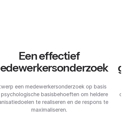
Een effectief
D
edewerkersonderzoek
ge
twerp een medewerkersonderzoek op basis
 psychologische basisbehoeften om heldere
optim
anisatiedoelen te realiseren en de respons te
ge
maximaliseren.
ont
be
w