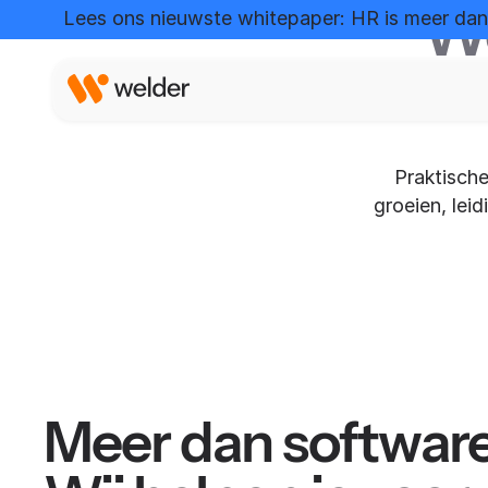
We
Lees ons nieuwste whitepaper: HR is meer dan 
Praktische
groeien, lei
Meer dan software