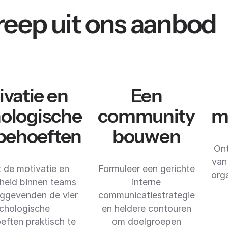
eep uit ons aanbod
vatie en
Een
ologische
community
m
behoeften
bouwen
On
van
 de motivatie en
Formuleer een gerichte
org
heid binnen teams
interne
nggevenden de vier
communicatiestrategie
chologische
en heldere contouren
eften praktisch te
om doelgroepen