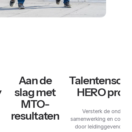
Aan de
Talentenscan
y
slag met
HERO profi
MTO-
Versterk de onderlin
resultaten
samenwerking en commun
door leidinggevenden v