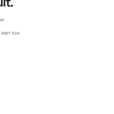
it.
et
 leert hoe