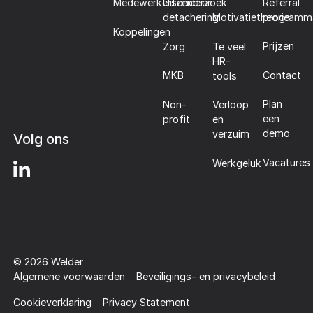
Referral
Medewerkersonderzoek
Uitzend en
programm
detachering
Motivatietheorie
Koppelingen
Prijzen
Zorg
Te veel
HR-
Contact
MKB
tools
Plan
Non-
Verloop
een
profit
en
demo
verzuim
Volg ons
Vacatures
Werkgeluk
©
2026
Welder
Algemene voorwaarden
Beveiligings- en privacybeleid
Cookieverklaring
Privacy Statement