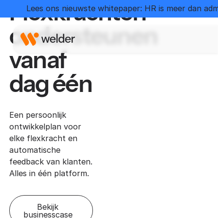
Flexkrachten
Lees ons nieuwste whitepaper: HR is meer dan admi
ondersteunen
vanaf
dag één
Een persoonlijk
ontwikkelplan voor
elke flexkracht en
automatische
feedback van klanten.
Alles in één platform.
Bekijk
businesscase