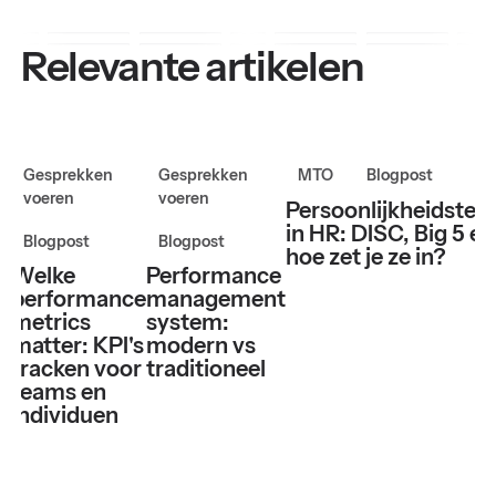
Relevante artikelen
Gesprekken
Gesprekken
MTO
Blogpost
voeren
voeren
Persoonlijkheidstes
in HR: DISC, Big 5 en
Blogpost
Blogpost
hoe zet je ze in?
Welke
Performance
performance
management
metrics
system:
matter: KPI's
modern vs
tracken voor
traditioneel
teams en
individuen