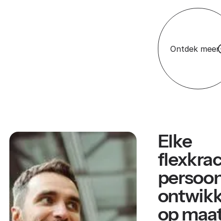
Ontdek meer
Elke
flexkra
persoon
ontwikk
op maa