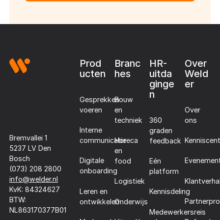
Footer
Prod
Branc
HR-
Over
ucten
hes
uitda
Weld
ginge
er
n
Gesprekken
Bouw
voeren
en
Over
techniek
360
ons
Interne
graden
Bremvallei 1
communicatie
Horeca
Kenniscen
feedback
5237 LV Den
en
Bosch
Digitale
Evenemen
food
Eén
(073) 208 2800
onboarding
platform
info@welder.nl
Klantverha
Logistiek
KvK: 84324627
Leren en
Kennisdeling
BTW:
Partnerpr
ontwikkelen
Onderwijs
NL863170377B01
Medewerkersreis