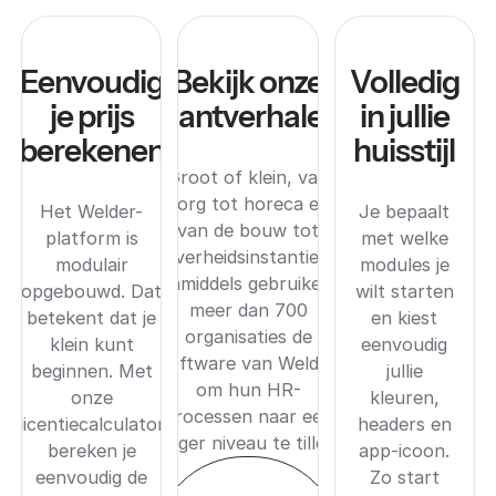
Eenvoudig
Bekijk onze
Volledig
je prijs
klantverhalen
in jullie
berekenen
huisstijl
Groot of klein, van
zorg tot horeca en
Het Welder-
Je bepaalt
van de bouw tot
platform is
met welke
overheidsinstanties.
modulair
modules je
Inmiddels gebruiken
opgebouwd. Dat
wilt starten
meer dan 700
betekent dat je
en kiest
organisaties de
klein kunt
eenvoudig
software van Welder
beginnen. Met
jullie
om hun HR-
onze
kleuren,
processen naar een
licentiecalculator
headers en
hoger niveau te tillen.
bereken je
app-icoon.
eenvoudig de
Zo start