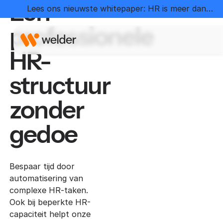
Een
Lees ons nieuwste whitepaper: HR is meer dan
administratie
professionele
HR-
structuur
zonder
gedoe
Bespaar tijd door
automatisering van
complexe HR-taken.
Ook bij beperkte HR-
capaciteit helpt onze