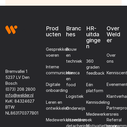
Footer
Prod
Branc
HR-
Over
ucten
hes
uitda
Weld
ginge
er
n
Gesprekken
Bouw
voeren
en
Over
techniek
360
ons
Interne
graden
Bremvallei 1
communicatie
Horeca
Kenniscen
feedback
5237 LV Den
en
Bosch
Digitale
Evenemen
food
Eén
(073) 208 2800
onboarding
platform
info@welder.nl
Klantverha
Logistiek
KvK: 84324627
Leren en
Kennisdeling
BTW:
Partnerpr
ontwikkelen
Onderwijs
NL863170377B01
Medewerkersreis
Referral
Medewerkersonderzoek
Uitzend en
programm
detachering
Motivatietheorie