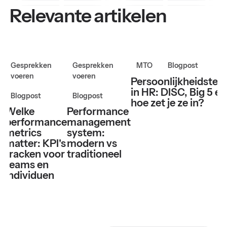
Relevante artikelen
Gesprekken
Gesprekken
MTO
Blogpost
voeren
voeren
Persoonlijkheidstes
in HR: DISC, Big 5 en
Blogpost
Blogpost
hoe zet je ze in?
Welke
Performance
performance
management
metrics
system:
matter: KPI's
modern vs
tracken voor
traditioneel
teams en
individuen