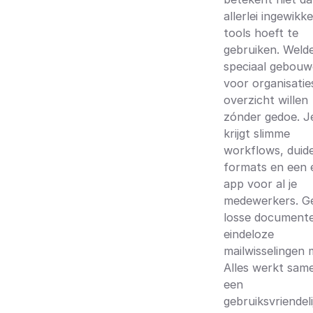
allerlei ingewikk
tools hoeft te
gebruiken. Welde
speciaal gebouw
voor organisatie
overzicht willen
zónder gedoe. J
krijgt slimme
workflows, duide
formats en een 
app voor al je
medewerkers. G
losse document
eindeloze
mailwisselingen 
Alles werkt sam
een
gebruiksvriendeli