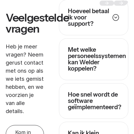
Hoeveel betaal
Veelgestelde
ik voor
support?
vragen
Heb je meer
Met welke
vragen? Neem
personeelssystemen
kan Welder
gerust contact
koppelen?
met ons op als
we iets gemist
hebben, en we
Hoe snel wordt de
voorzien je
software
van alle
geïmplementeerd?
details.
Kom in
Kan ik klein