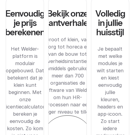
Eenvoudig
Bekijk onze
Volledig
je prijs
klantverhalen
in jullie
berekenen
huisstijl
Groot of klein, van
zorg tot horeca en
Het Welder-
Je bepaalt
van de bouw tot
platform is
met welke
overheidsinstanties.
modulair
modules je
Inmiddels gebruiken
opgebouwd. Dat
wilt starten
meer dan 700
betekent dat je
en kiest
organisaties de
klein kunt
eenvoudig
software van Welder
beginnen. Met
jullie
om hun HR-
onze
kleuren,
processen naar een
licentiecalculator
headers en
hoger niveau te tillen.
bereken je
app-icoon.
eenvoudig de
Zo start
kosten. Zo kom
iedere