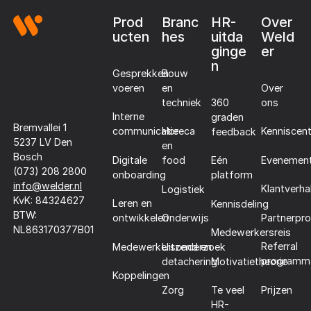
Prod
Branc
HR-
Over
ucten
hes
uitda
Weld
ginge
er
n
Gesprekken
Bouw
voeren
en
Over
techniek
360
ons
Interne
graden
Bremvallei 1
communicatie
Horeca
Kenniscen
feedback
5237 LV Den
en
Bosch
Digitale
Evenemen
food
Eén
(073) 208 2800
onboarding
platform
info@welder.nl
Klantverha
Logistiek
KvK: 84324627
Leren en
Kennisdeling
BTW:
Partnerpr
ontwikkelen
Onderwijs
NL863170377B01
Medewerkersreis
Referral
Medewerkersonderzoek
Uitzend en
programm
detachering
Motivatietheorie
Koppelingen
Prijzen
Zorg
Te veel
HR-