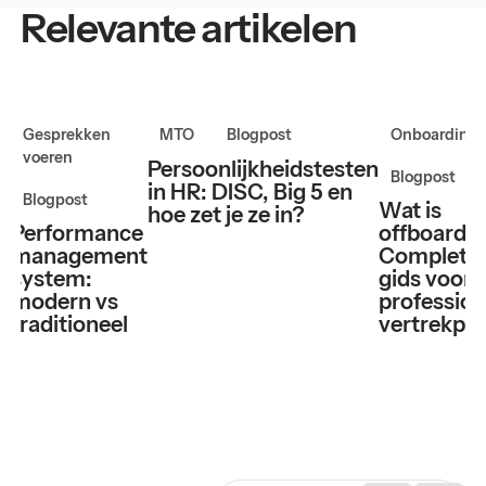
Relevante artikelen
Gesprekken
MTO
Blogpost
Onboarding
voeren
Persoonlijkheidstesten
Blogpost
in HR: DISC, Big 5 en
Blogpost
Wat is
hoe zet je ze in?
Performance
offboardi
management
Complete
system:
gids voor 
modern vs
profession
traditioneel
vertrekpr