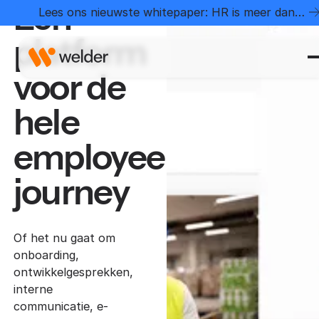
Eén
Lees ons nieuwste whitepaper: HR is meer dan
administratie
platform
voor de
hele
employee
journey
Of het nu gaat om
onboarding,
ontwikkelgesprekken,
interne
communicatie, e-