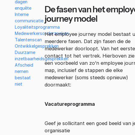
dagen
De fasen van het employ
enquête
Interne
journey mode
l
communicatie
Loyaliteitsprogramma
Medewerkersonderzoeken
Het employee journey model bestaat u
Talentenscan
meerdere fasen. Dat zijn fasen die de
Ontwikkelgesprekken
medewerker doorloopt. Van het eerste
Duurzame
contact tot het vertrek. Hierboven zie 
inzetbaarheidsgesprekken
een voorbeeld van zo’n employee jour
Afscheid
map, inclusief de stappen die elke
nemen
medewerker (soms steeds opnieuw)
bestaat
niet
doormaakt:
Vacatureprogramma
Geef je sollicitant een goed beeld van j
organisatie