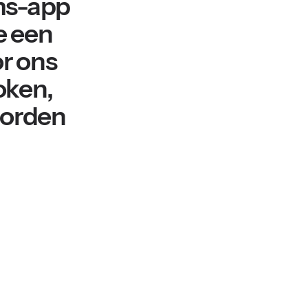
ms-app
e een
r ons
oken,
worden