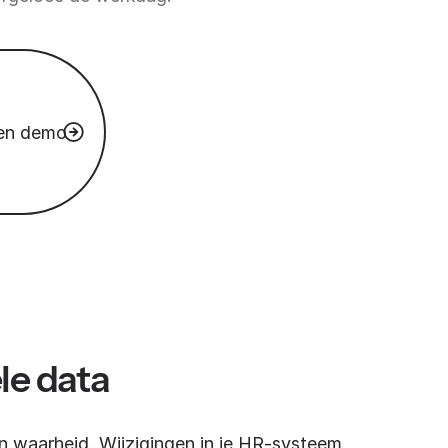
een demo
ele data
 waarheid. Wijzigingen in je HR-systeem