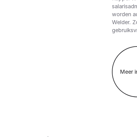
salarisad
worden au
Welder. Z
gebruiksv
Meer i