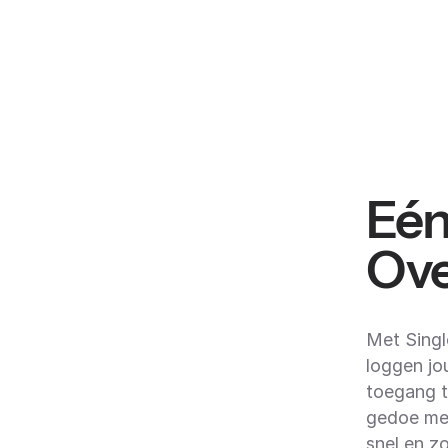
Eén
Ove
Met Singl
loggen jo
toegang t
gedoe me
snel en z