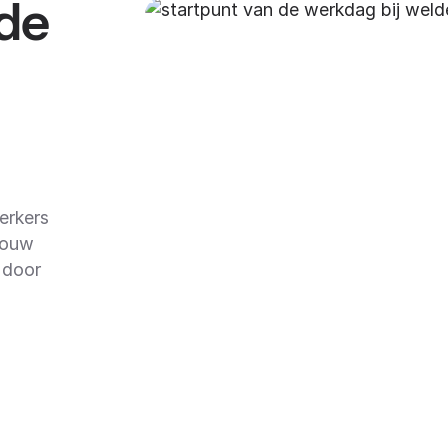
 de
erkers
jouw
 door