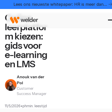
Home
Kenniscentrum
Online leerplatform kiezen: gids voor e-learning en LMS
Lees ons nieuwste whitepaper: HR is meer dan
administratie
Online
leerplatfor
m kiezen:
gids voor
e-learning
en LMS
Anouk van der
Pol
Customer
Success Manager
•
11/5/2026
ph
min. leestijd