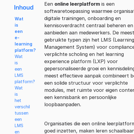
Een
online leerplatform
is een
Inhoud
softwaretoepassing waarmee organisat
digitale trainingen, onboarding en
Wat
kennisoverdracht centraal beheren en
is
een
aanbieden aan medewerkers. De mees
e-
gebruikte typen zijn het LMS (Learnin
learning
Management System) voor complianc
platform?
verplichte scholing en het learning
Wat
experience platform (LXP) voor
is
gepersonaliseerde groei en kennisdelin
een
meest effectieve aanpak combineert be
LMS
platform?
een solide structuur voor verplichte
Wat
modules, met ruimte voor eigen conte
is
een kennisbank en persoonlijke
het
loopbaanpaden.
verschil
tussen
een
Organisaties die een online leerplatfor
LMS
goed inzetten, maken leren schaalbaar
en