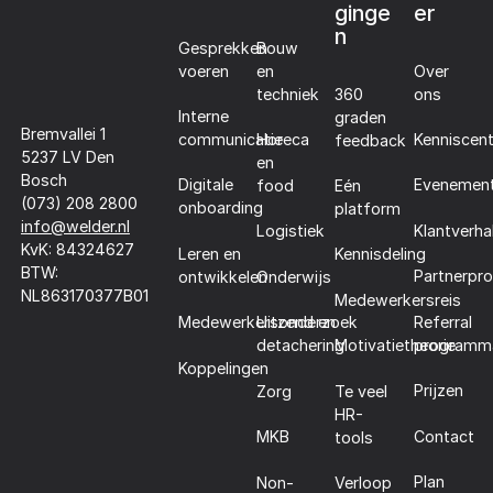
ginge
er
n
Gesprekken
Bouw
voeren
en
Over
techniek
360
ons
Interne
graden
Bremvallei 1
communicatie
Horeca
Kenniscen
feedback
5237 LV Den
en
Bosch
Digitale
Evenemen
food
Eén
(073) 208 2800
onboarding
platform
info@welder.nl
Klantverha
Logistiek
KvK: 84324627
Leren en
Kennisdeling
BTW:
Partnerpr
ontwikkelen
Onderwijs
NL863170377B01
Medewerkersreis
Referral
Medewerkersonderzoek
Uitzend en
programm
detachering
Motivatietheorie
Koppelingen
Prijzen
Zorg
Te veel
HR-
Contact
MKB
tools
Plan
Non-
Verloop