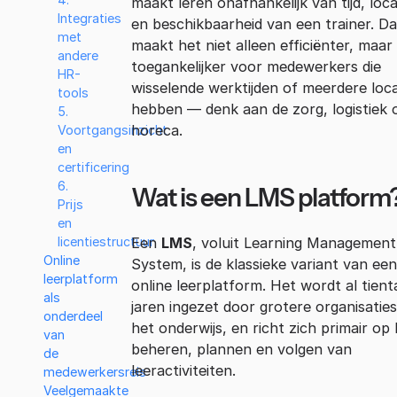
maakt leren onafhankelijk van tijd, loca
Integraties
en beschikbaarheid van een trainer. Da
met
maakt het niet alleen efficiënter, maar
andere
toegankelijker voor medewerkers die
HR-
wisselende werktijden of meerdere loca
tools
hebben — denk aan de zorg, logistiek 
5.
horeca.
Voortgangsinzicht
en
certificering
6.
Wat is een LMS platform
Prijs
en
Een
LMS
, voluit Learning Management
licentiestructuur
Online
System, is de klassieke variant van een
leerplatform
online leerplatform. Het wordt al tient
als
jaren ingezet door grotere organisatie
onderdeel
het onderwijs, en richt zich primair op
van
beheren, plannen en volgen van
de
leeractiviteiten.
medewerkersreis
Veelgemaakte