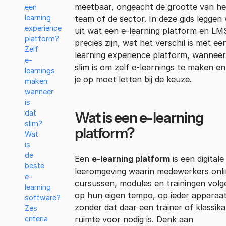
meetbaar, ongeacht de grootte van he
een
learning
team of de sector. In deze gids leggen
experience
uit wat een e-learning platform en LM
platform?
precies zijn, wat het verschil is met ee
Zelf
learning experience platform, wanneer
e-
slim is om zelf e-learnings te maken e
learnings
je op moet letten bij de keuze.
maken:
wanneer
is
Wat is een e-learning
dat
slim?
platform?
Wat
is
de
Een
e-learning platform
is een digitale
beste
leeromgeving waarin medewerkers onl
e-
cursussen, modules en trainingen vol
learning
op hun eigen tempo, op ieder apparaa
software?
zonder dat daar een trainer of klassika
Zes
ruimte voor nodig is. Denk aan
criteria