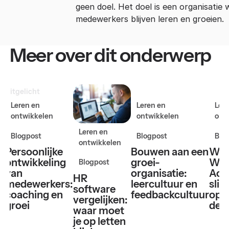
geen doel. Het doel is een organisatie 
medewerkers blijven leren en groeien.
Meer over dit onderwerp
Uitgelicht
Leren en
Leren en
Ler
ontwikkelen
ontwikkelen
ont
Leren en
Blogpost
Blogpost
Blo
ontwikkelen
Persoonlijke
Bouwen aan een
Wel
ontwikkeling
groei-
WT
Blogpost
van
organisatie:
Aca
HR
medewerkers:
leercultuur en
sli
software
coaching en
feedbackcultuur
ople
vergelijken:
groei
de 
waar moet
je op letten