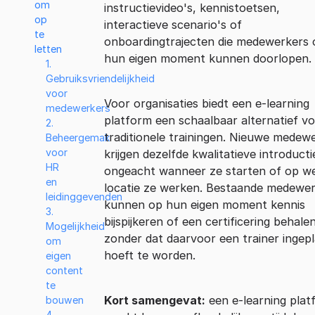
om
instructievideo's, kennistoetsen,
op
interactieve scenario's of
te
onboardingtrajecten die medewerkers 
letten
hun eigen moment kunnen doorlopen.
1.
Gebruiksvriendelijkheid
voor
Voor organisaties biedt een e-learning
medewerkers
platform een schaalbaar alternatief v
2.
traditionele trainingen. Nieuwe medew
Beheergemak
voor
krijgen dezelfde kwalitatieve introducti
HR
ongeacht wanneer ze starten of op w
en
locatie ze werken. Bestaande medewe
leidinggevenden
kunnen op hun eigen moment kennis
3.
bijspijkeren of een certificering behalen
Mogelijkheid
zonder dat daarvoor een trainer ingep
om
hoeft te worden.
eigen
content
te
Kort samengevat:
een e-learning plat
bouwen
4.