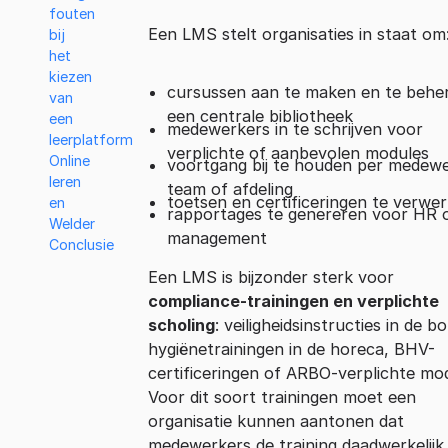
fouten
Een LMS stelt organisaties in staat om
bij
het
kiezen
cursussen aan te maken en te beher
van
een centrale bibliotheek
een
medewerkers in te schrijven voor
leerplatform
verplichte of aanbevolen modules
Online
voortgang bij te houden per medewe
leren
team of afdeling
toetsen en certificeringen te verwe
en
rapportages te genereren voor HR 
Welder
management
Conclusie
Een LMS is bijzonder sterk voor
compliance-trainingen en verplichte
scholing
: veiligheidsinstructies in de b
hygiënetrainingen in de horeca, BHV-
certificeringen of ARBO-verplichte mo
Voor dit soort trainingen moet een
organisatie kunnen aantonen dat
medewerkers de training daadwerkelijk