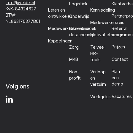
info@welder.nl
Klantverha
Logistiek
KvK: 84324627
Leren en
Kennisdeling
BTW:
Partnerpr
ontwikkelen
Onderwijs
NL863170377B01
Medewerkersreis
Referral
Medewerkersonderzoek
Uitzend en
programm
detachering
Motivatietheorie
Koppelingen
Prijzen
Zorg
Te veel
HR-
Contact
MKB
tools
Plan
Non-
Verloop
een
profit
en
demo
verzuim
Volg ons
Vacatures
Werkgeluk