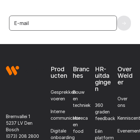
Footer
Prod
Branc
HR-
Over
ucten
hes
uitda
Weld
ginge
er
n
Gesprekken
Bouw
voeren
en
Over
techniek
360
ons
Interne
graden
Bremvallei 1
communicatie
Horeca
Kenniscen
feedback
5237 LV Den
en
Bosch
Digitale
Evenemen
food
Eén
(073) 208 2800
onboarding
platform