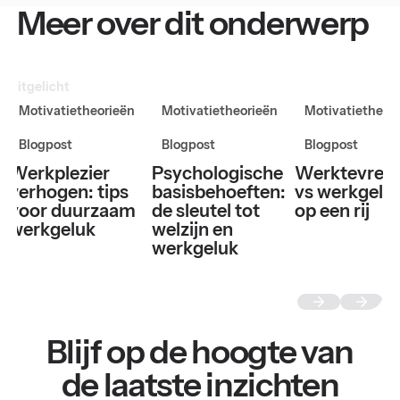
Meer over dit onderwerp
Uitgelicht
Motivatietheorieën
Motivatietheorieën
Motivatietheor
Blogpost
Blogpost
Blogpost
Werkplezier
Psychologische
Werktevred
verhogen: tips
basisbehoeften:
vs werkgeluk
voor duurzaam
de sleutel tot
op een rij
werkgeluk
welzijn en
werkgeluk
Blijf op de hoogte van
de laatste inzichten