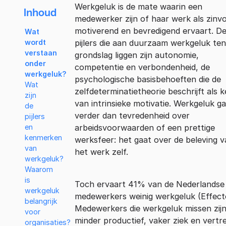
Werkgeluk is de mate waarin een
Inhoud
medewerker zijn of haar werk als zinvo
motiverend en bevredigend ervaart. De
Wat
pijlers die aan duurzaam werkgeluk ten
wordt
verstaan
grondslag liggen zijn autonomie,
onder
competentie en verbondenheid, de
werkgeluk?
psychologische basisbehoeften die de
Wat
zelfdeterminatietheorie beschrijft als 
zijn
van intrinsieke motivatie. Werkgeluk g
de
verder dan tevredenheid over
pijlers
arbeidsvoorwaarden of een prettige
en
kenmerken
werksfeer: het gaat over de beleving 
van
het werk zelf.
werkgeluk?
Waarom
is
Toch ervaart 41% van de Nederlandse
werkgeluk
medewerkers weinig werkgeluk (Effect
belangrijk
Medewerkers die werkgeluk missen zij
voor
minder productief, vaker ziek en vertr
organisaties?