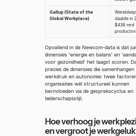
Gallup (State of the
Wereldwij
Global Workplace)
daalde in 
$438 mrd
productivit
Opvallend in de Newcom-data is dat jui
dimensies 'energie en balans' en 'aand
voor gezondheid' het laagst scoren. Da
precies de dimensies die samenhangen
werkdruk en autonomie: twee factoren
organisaties wél structureel kunnen
beïnvloeden via de gesprekscyclus en
leiderschapsstijl.
Hoe verhoog je werkplez
en vergroot je werkgelu