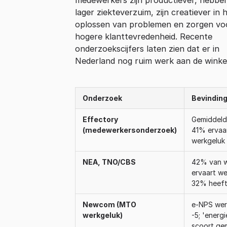
lager ziekteverzuim, zijn creatiever in 
oplossen van problemen en zorgen vo
hogere klanttevredenheid. Recente
onderzoekscijfers laten zien dat er in
Nederland nog ruim werk aan de winkel
Onderzoek
Bevindin
Effectory
Gemiddeld 
(medewerkersonderzoek)
41% ervaar
werkgeluk
NEA, TNO/CBS
42% van 
ervaart we
32% heeft
Newcom (MTO
e-NPS wer
werkgeluk)
-5; 'energ
scoort ge