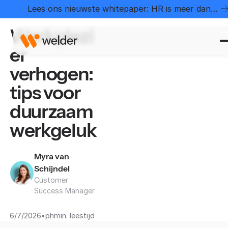
Home
Kenniscentrum
Werkplezier verhogen: tips voor duurzaam werkgeluk
Lees ons nieuwste whitepaper: HR is meer dan
administratie
Werkplezi
er
verhogen:
tips voor
duurzaam
werkgeluk
Myra van
Schijndel
Customer
Success Manager
•
6/7/2026
ph
min. leestijd