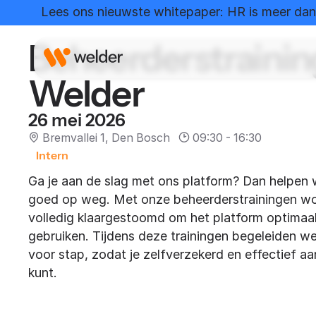
Home
Evenementen
Beheerderstraining Wel
Lees ons nieuwste whitepaper: HR is meer dan 
Beheerderstrainin
Welder
26 mei 2026
Bremvallei 1, Den Bosch
09:30 - 16:30
Intern
Ga je aan de slag met ons platform? Dan helpen 
goed op weg. Met onze beheerderstrainingen wo
volledig klaargestoomd om het platform optimaal
gebruiken. Tijdens deze trainingen begeleiden we
voor stap, zodat je zelfverzekerd en effectief aa
kunt.