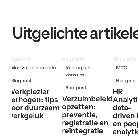
Uitgelichte artikel
Uitgelicht
Uitgelicht
Uitgelicht
Motivatietheorieën
Verloop en
MTO
verzuim
Blogpost
Blogpost
Blogpost
Werkplezier
HR
Verzuimbeleid
verhogen: tips
Analyti
opzetten:
voor duurzaam
data-
preventie,
werkgeluk
driven
registratie en
en peo
reïntegratie
analyti