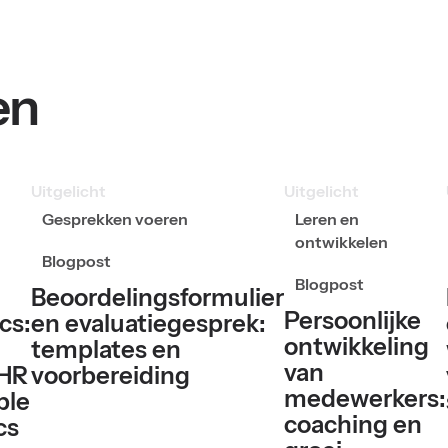
en
Uitgelicht
Uitgelicht
Gesprekken voeren
Leren en
ontwikkelen
Blogpost
Blogpost
Beoordelingsformulier
Persoonlijke
cs:
en evaluatiegesprek:
ontwikkeling
templates en
van
 HR
voorbereiding
medewerkers:
ple
coaching en
cs