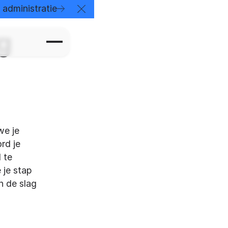
der
administratie
Close Announcement Banner
g
we je
rd je
 te
 je stap
n de slag