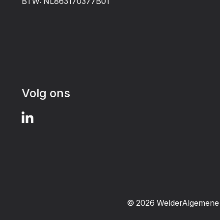
BTW: NL863170377B01
Volg ons
©
2026
Welder
Algemene