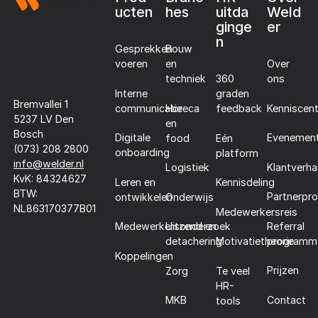
ucten
hes
uitda
Weld
ginge
er
n
Gesprekken
Bouw
voeren
en
Over
techniek
360
ons
Interne
graden
Bremvallei 1
communicatie
Horeca
Kenniscen
feedback
5237 LV Den
en
Bosch
Digitale
Evenemen
food
Eén
(073) 208 2800
onboarding
platform
info@welder.nl
Klantverha
Logistiek
KvK: 84324627
Leren en
Kennisdeling
BTW:
Partnerpr
ontwikkelen
Onderwijs
NL863170377B01
Medewerkersreis
Referral
Medewerkersonderzoek
Uitzend en
programm
detachering
Motivatietheorie
Koppelingen
Prijzen
Zorg
Te veel
HR-
Contact
MKB
tools