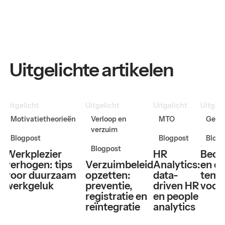
Uitgelichte artikelen
Uitgelicht
Uitgelicht
Uitgelicht
Uitgeli
Motivatietheorieën
Verloop en
MTO
Gesp
verzuim
Blogpost
Blogpost
Blogp
Blogpost
Werkplezier
HR
Beoo
verhogen: tips
Verzuimbeleid
Analytics:
en ev
voor duurzaam
opzetten:
data-
temp
werkgeluk
preventie,
driven HR
voor
registratie en
en people
reïntegratie
analytics