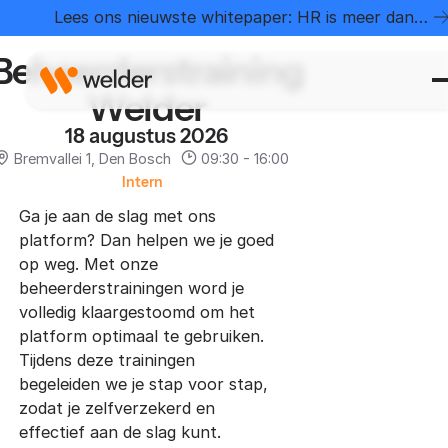
Home
Evenementen
Beheerderstraining Welder
Lees ons nieuwste whitepaper: HR is meer dan
administratie
Beheerderstraining
Welder
18 augustus 2026
Bremvallei 1, Den Bosch
09:30 - 16:00
Intern
Ga je aan de slag met ons
platform? Dan helpen we je goed
op weg. Met onze
beheerderstrainingen word je
volledig klaargestoomd om het
platform optimaal te gebruiken.
Tijdens deze trainingen
begeleiden we je stap voor stap,
zodat je zelfverzekerd en
effectief aan de slag kunt.