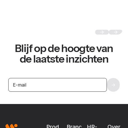
Blijf op de hoogte van
de laatste inzichten
Footer
Prod
Branc
HR-
Over