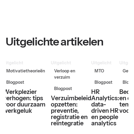
Uitgelichte artikelen
Uitgelicht
Uitgelicht
Uitgelicht
Uitgeli
Motivatietheorieën
Verloop en
MTO
Gesp
verzuim
Blogpost
Blogpost
Blogp
Blogpost
Werkplezier
HR
Beoo
verhogen: tips
Verzuimbeleid
Analytics:
en ev
voor duurzaam
opzetten:
data-
temp
werkgeluk
preventie,
driven HR
voor
registratie en
en people
reïntegratie
analytics