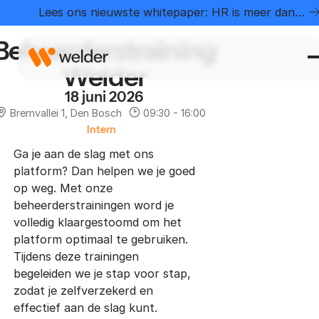
Home
Evenementen
Beheerderstraining Welder
Lees ons nieuwste whitepaper: HR is meer dan
administratie
Beheerderstraining
Welder
18 juni 2026
Bremvallei 1, Den Bosch
09:30 - 16:00
Intern
Ga je aan de slag met ons
platform? Dan helpen we je goed
op weg. Met onze
beheerderstrainingen word je
volledig klaargestoomd om het
platform optimaal te gebruiken.
Tijdens deze trainingen
begeleiden we je stap voor stap,
zodat je zelfverzekerd en
effectief aan de slag kunt.