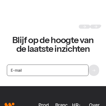
Blijf op de hoogte van
de laatste inzichten
Footer
Prod
Branc
HR-
Over