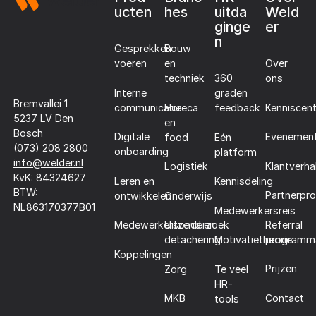
ucten
hes
uitda
Weld
ginge
er
n
Gesprekken
Bouw
voeren
en
Over
techniek
360
ons
Interne
graden
Bremvallei 1
communicatie
Horeca
Kenniscen
feedback
5237 LV Den
en
Bosch
Digitale
Evenemen
food
Eén
(073) 208 2800
onboarding
platform
info@welder.nl
Klantverha
Logistiek
KvK: 84324627
Leren en
Kennisdeling
BTW:
Partnerpr
ontwikkelen
Onderwijs
NL863170377B01
Medewerkersreis
Referral
Medewerkersonderzoek
Uitzend en
programm
detachering
Motivatietheorie
Koppelingen
Prijzen
Zorg
Te veel
HR-
Contact
MKB
tools