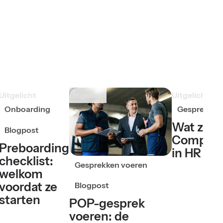
Uitgelicht
Uitgelicht
Uitgelicht
Onboarding
Gesprekken
Wat zijn
Blogpost
Compete
Preboarding
in HR
checklist:
Gesprekken voeren
welkom
voordat ze
Blogpost
starten
POP-gesprek
voeren: de