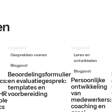
en
Uitgelicht
Uitgelicht
Gesprekken voeren
Leren en
ontwikkelen
Blogpost
Blogpost
Beoordelingsformulier
Persoonlijke
cs:
en evaluatiegesprek:
ontwikkeling
templates en
van
 HR
voorbereiding
medewerkers:
ple
coaching en
cs