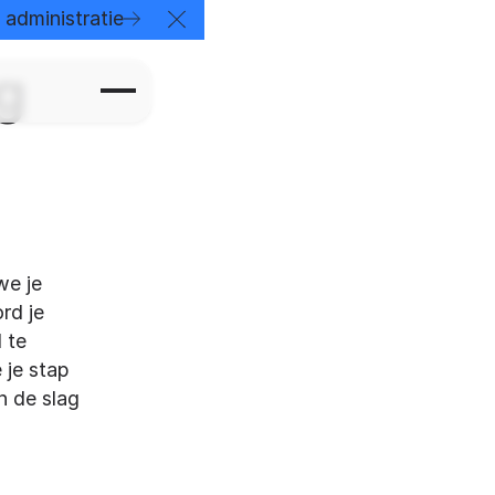
der
administratie
Close Announcement Banner
g
we je
rd je
 te
 je stap
n de slag