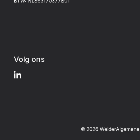
BTW: NL863170377B01
Volg ons
©
2026
Welder
Algemene