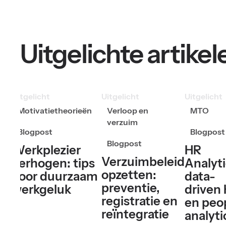
Uitgelichte artikel
Uitgelicht
Uitgelicht
Uitgelicht
Motivatietheorieën
Verloop en
MTO
verzuim
Blogpost
Blogpost
Blogpost
Werkplezier
HR
Verzuimbeleid
verhogen: tips
Analyti
opzetten:
voor duurzaam
data-
preventie,
werkgeluk
driven
registratie en
en peo
reïntegratie
analyti