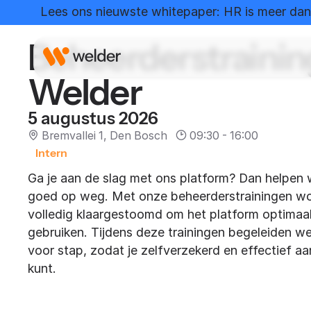
Home
Evenementen
Beheerderstraining Wel
Lees ons nieuwste whitepaper: HR is meer dan 
Beheerderstrainin
Welder
5 augustus 2026
Bremvallei 1, Den Bosch
09:30 - 16:00
Intern
Ga je aan de slag met ons platform? Dan helpen 
goed op weg. Met onze beheerderstrainingen wo
volledig klaargestoomd om het platform optimaal
gebruiken. Tijdens deze trainingen begeleiden we
voor stap, zodat je zelfverzekerd en effectief aa
kunt.