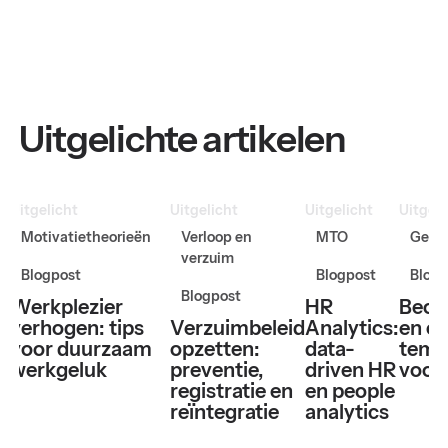
Uitgelichte artikelen
Uitgelicht
Uitgelicht
Uitgelicht
Uitgeli
Motivatietheorieën
Verloop en
MTO
Gesp
verzuim
Blogpost
Blogpost
Blogp
Blogpost
Werkplezier
HR
Beoo
verhogen: tips
Verzuimbeleid
Analytics:
en ev
voor duurzaam
opzetten:
data-
temp
werkgeluk
preventie,
driven HR
voor
registratie en
en people
reïntegratie
analytics