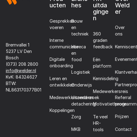
ucten
hes
uitda
Weld
ginge
er
n
Gesprekken
Bouw
voeren
en
Over
techniek
360
ons
Interne
graden
Bremvallei 1
communicatie
Horeca
Kenniscen
feedback
5237 LV Den
en
Bosch
Digitale
Evenemen
food
Eén
(073) 208 2800
onboarding
platform
info@welder.nl
Klantverha
Logistiek
KvK: 84324627
Leren en
Kennisdeling
BTW:
Partnerpr
ontwikkelen
Onderwijs
NL863170377B01
Medewerkersreis
Referral
Medewerkersonderzoek
Uitzend en
programm
detachering
Motivatietheorie
Koppelingen
Prijzen
Zorg
Te veel
HR-
Contact
MKB
tools