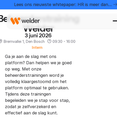
Home
Evenementen
Beheerderstraining Welder
Lees ons nieuwste whitepaper: HR is meer dan
administratie
Beheerderstraining
Welder
3 juni 2026
Bremvallei 1, Den Bosch
09:30 - 16:00
Intern
Ga je aan de slag met ons
platform? Dan helpen we je goed
op weg. Met onze
beheerderstrainingen word je
volledig klaargestoomd om het
platform optimaal te gebruiken.
Tijdens deze trainingen
begeleiden we je stap voor stap,
zodat je zelfverzekerd en
effectief aan de slag kunt.