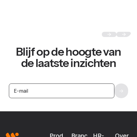
Blijf op de hoogte van
de laatste inzichten
Footer
Prod
Branc
HR-
Over