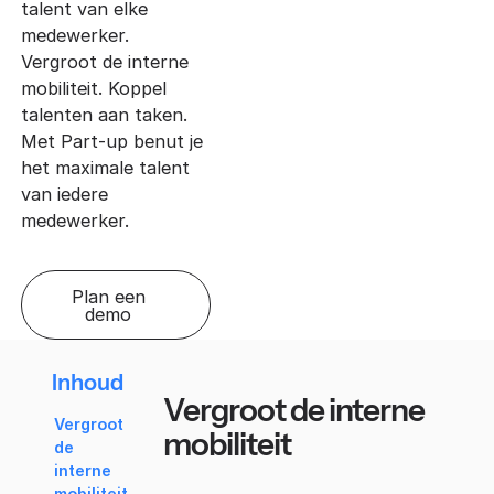
talent van elke
medewerker.
Vergroot de interne
mobiliteit. Koppel
talenten aan taken.
Met Part-up benut je
het maximale talent
van iedere
medewerker.
Plan een
demo
Inhoud
Vergroot de interne
Vergroot
mobiliteit
de
interne
mobiliteit