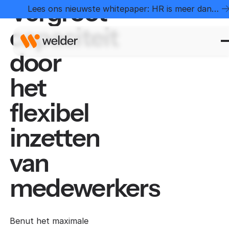
Vergroot
Lees ons nieuwste whitepaper: HR is meer dan
administratie
capaciteit
door
het
flexibel
inzetten
van
medewerkers
Benut het maximale