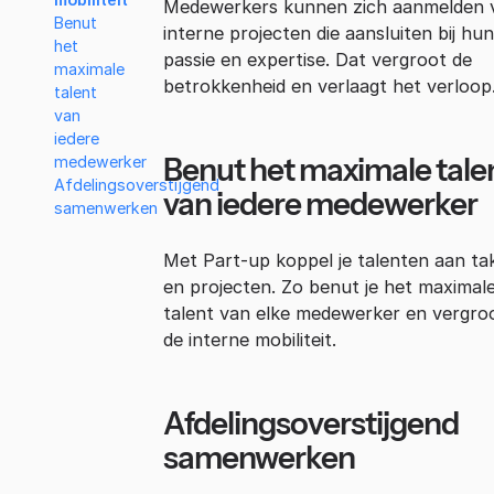
Medewerkers kunnen zich aanmelden 
Benut
interne projecten die aansluiten bij hun
het
passie en expertise. Dat vergroot de
maximale
betrokkenheid en verlaagt het verloop
talent
van
iedere
Benut het maximale tale
medewerker
Afdelingsoverstijgend
van iedere medewerker
samenwerken
Met Part-up koppel je talenten aan ta
en projecten. Zo benut je het maximal
talent van elke medewerker en vergroo
de interne mobiliteit.
Afdelingsoverstijgend
samenwerken