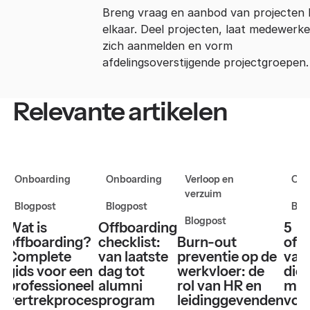
Breng vraag en aanbod van projecten b
elkaar. Deel projecten, laat medewerke
zich aanmelden en vorm
afdelingsoverstijgende projectgroepen.
Relevante artikelen
Onboarding
Onboarding
Verloop en
Onb
verzuim
Blogpost
Blogpost
Blo
Blogpost
Wat is
Offboarding
5
offboarding?
checklist:
Burn-out
off
Complete
van laatste
preventie op de
valk
gids voor een
dag tot
werkvloer: de
die 
professioneel
alumni
rol van HR en
moe
vertrekproces
program
leidinggevenden
voo