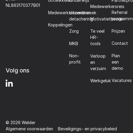
Partnerpr
ontwikkelen
Onderwijs
NL863170377B01
Medewerkersreis
Referral
Medewerkersonderzoek
Uitzend en
programm
detachering
Motivatietheorie
Koppelingen
Prijzen
Zorg
Te veel
HR-
Contact
MKB
tools
Plan
Non-
Verloop
een
profit
en
demo
verzuim
Volg ons
Vacatures
Werkgeluk
©
2026
Welder
Algemene voorwaarden
Beveiligings- en privacybeleid