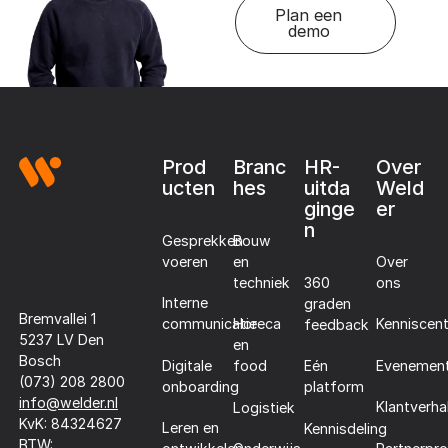
Plan een
demo
Footer
Prod
Branc
HR-
Over
ucten
hes
uitda
Weld
ginge
er
n
Gesprekken
Bouw
voeren
en
Over
techniek
360
ons
Interne
graden
Bremvallei 1
communicatie
Horeca
Kenniscen
feedback
5237 LV Den
en
Bosch
Digitale
Evenemen
food
Eén
(073) 208 2800
onboarding
platform
info@welder.nl
Klantverha
Logistiek
KvK: 84324627
Leren en
Kennisdeling
BTW: