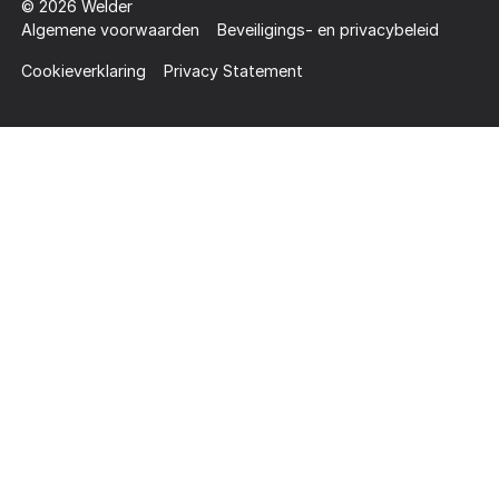
©
2026
Welder
Algemene voorwaarden
Beveiligings- en privacybeleid
Cookieverklaring
Privacy Statement