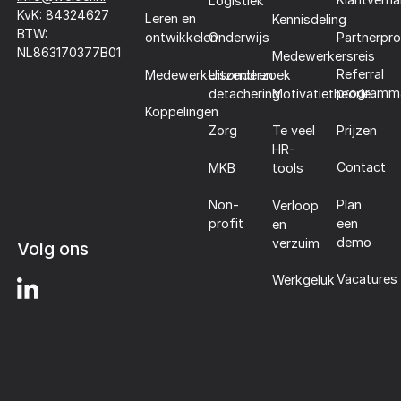
Logistiek
KvK: 84324627
Leren en
Kennisdeling
BTW:
Partnerpr
ontwikkelen
Onderwijs
NL863170377B01
Medewerkersreis
Referral
Medewerkersonderzoek
Uitzend en
programm
detachering
Motivatietheorie
Koppelingen
Prijzen
Zorg
Te veel
HR-
Contact
MKB
tools
Plan
Non-
Verloop
een
profit
en
demo
verzuim
Volg ons
Vacatures
Werkgeluk