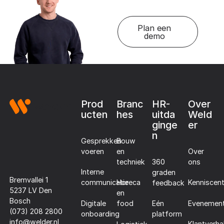
Plan een
demo
Footer
Prod
Branc
HR-
Over
ucten
hes
uitda
Weld
ginge
er
n
Gesprekken
Bouw
voeren
en
Over
techniek
360
ons
Interne
graden
Bremvallei 1
communicatie
Horeca
Kenniscen
feedback
5237 LV Den
en
Bosch
Digitale
Evenemen
food
Eén
(073) 208 2800
onboarding
platform
info@welder.nl
Klantverha