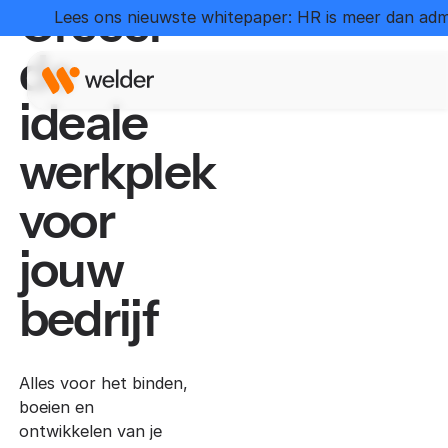
Creëer
Lees ons nieuwste whitepaper: HR is meer dan admi
de
ideale
werkplek
voor
jouw
bedrijf
Alles voor het binden,
boeien en
ontwikkelen van je