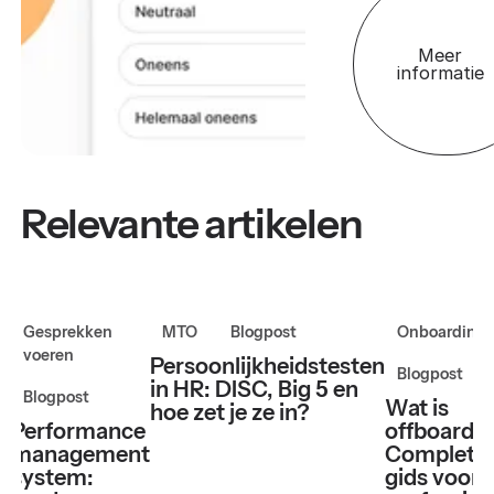
Meer
informatie
Relevante artikelen
Gesprekken
MTO
Blogpost
Onboarding
voeren
Persoonlijkheidstesten
Blogpost
in HR: DISC, Big 5 en
Blogpost
Wat is
hoe zet je ze in?
Performance
offboardi
management
Complete
system:
gids voor 