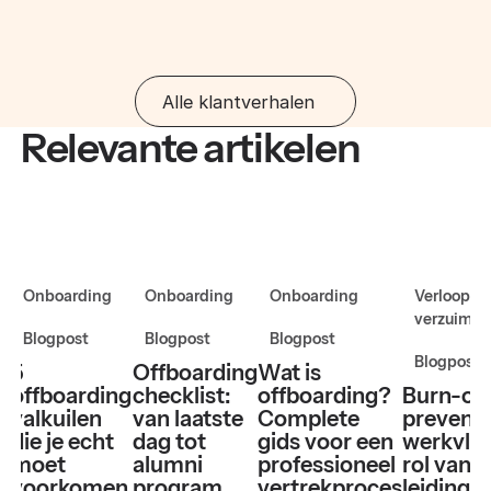
Alle klantverhalen
Relevante artikelen
Onboarding
Onboarding
Onboarding
Verloop e
verzuim
Blogpost
Blogpost
Blogpost
Blogpost
5
Offboarding
Wat is
offboarding
checklist:
offboarding?
Burn-ou
valkuilen
van laatste
Complete
preventi
die je echt
dag tot
gids voor een
werkvloe
moet
alumni
professioneel
rol van 
voorkomen
program
vertrekproces
leiding