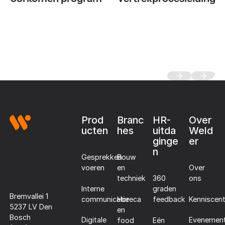
Footer
Prod
Branc
HR-
Over
ucten
hes
uitda
Weld
ginge
er
n
Gesprekken
Bouw
voeren
en
Over
techniek
360
ons
Interne
graden
Bremvallei 1
communicatie
Horeca
Kenniscen
feedback
5237 LV Den
en
Bosch
Digitale
Evenemen
food
Eén