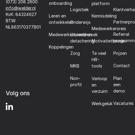
(073) 208 2800
onboarding
platform
info@welder.nl
Klantverha
Logistiek
KvK: 84324627
Leren en
Kennisdeling
BTW:
Partnerpr
ontwikkelen
Onderwijs
NL863170377B01
Medewerkersreis
Referral
Medewerkersonderzoek
Uitzend en
programm
detachering
Motivatietheorie
Koppelingen
Prijzen
Zorg
Te veel
HR-
Contact
MKB
tools
Plan
Non-
Verloop
een
profit
en
demo
verzuim
Volg ons
Vacatures
Werkgeluk