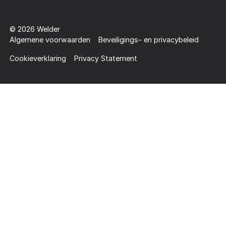
©
2026
Welder
Algemene voorwaarden
Beveiligings- en privacybeleid
Cookieverklaring
Privacy Statement