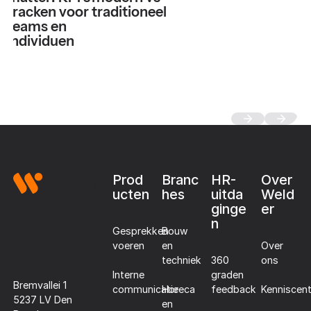
tracken voor
traditioneel
teams en
individuen
Footer
Prod
Branc
HR-
Over
ucten
hes
uitda
Weld
ginge
er
n
Gesprekken
Bouw
voeren
en
Over
techniek
360
ons
Interne
graden
Bremvallei 1
communicatie
Horeca
Kenniscen
feedback
5237 LV Den
en