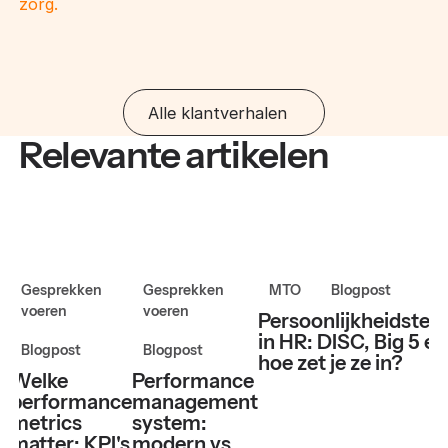
zorg.
Alle klantverhalen
Relevante artikelen
Gesprekken
Gesprekken
MTO
Blogpost
voeren
voeren
Persoonlijkheidstes
in HR: DISC, Big 5 en
Blogpost
Blogpost
hoe zet je ze in?
Welke
Performance
performance
management
metrics
system:
matter: KPI's
modern vs