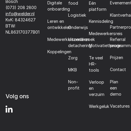
Bosch
Digitale
Evenemen
food
Eén
(073) 208 2800
onboarding
platform
info@welder.nl
Klantverha
Logistiek
KvK: 84324627
Leren en
Kennisdeling
BTW:
Partnerpr
ontwikkelen
Onderwijs
NL863170377B01
Medewerkersreis
Referral
Medewerkersonderzoek
Uitzend en
programm
detachering
Motivatietheorie
Koppelingen
Prijzen
Zorg
Te veel
HR-
Contact
MKB
tools
Plan
Non-
Verloop
een
profit
en
demo
verzuim
Volg ons
Vacatures
Werkgeluk