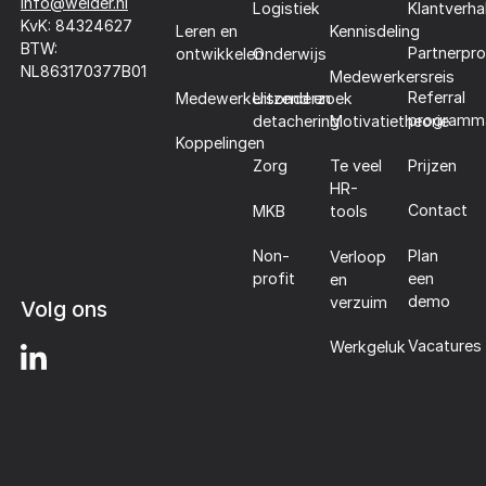
info@welder.nl
Klantverha
Logistiek
KvK: 84324627
Leren en
Kennisdeling
BTW:
Partnerpr
ontwikkelen
Onderwijs
NL863170377B01
Medewerkersreis
Referral
Medewerkersonderzoek
Uitzend en
programm
detachering
Motivatietheorie
Koppelingen
Prijzen
Zorg
Te veel
HR-
Contact
MKB
tools
Plan
Non-
Verloop
een
profit
en
demo
verzuim
Volg ons
Vacatures
Werkgeluk