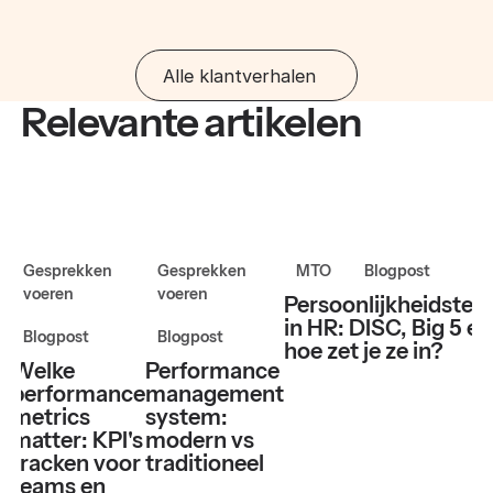
Alle klantverhalen
Relevante artikelen
Gesprekken
Gesprekken
MTO
Blogpost
voeren
voeren
Persoonlijkheidstes
in HR: DISC, Big 5 en
Blogpost
Blogpost
hoe zet je ze in?
Welke
Performance
performance
management
metrics
system:
matter: KPI's
modern vs
tracken voor
traditioneel
teams en