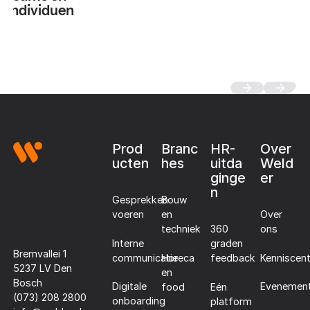
individuen
Footer
Prod
Branc
HR-
Over
ucten
hes
uitda
Weld
ginge
er
n
Gesprekken
Bouw
voeren
en
Over
techniek
360
ons
Interne
graden
Bremvallei 1
communicatie
Horeca
Kenniscen
feedback
5237 LV Den
en
Bosch
Digitale
Evenemen
food
Eén
(073) 208 2800
onboarding
platform