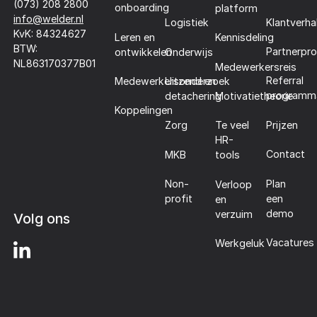
(073) 208 2800
onboarding
platform
info@welder.nl
Klantverha
Logistiek
KvK: 84324627
Leren en
Kennisdeling
BTW:
Partnerpr
ontwikkelen
Onderwijs
NL863170377B01
Medewerkersreis
Referral
Medewerkersonderzoek
Uitzend en
programm
detachering
Motivatietheorie
Koppelingen
Prijzen
Zorg
Te veel
HR-
Contact
MKB
tools
Plan
Non-
Verloop
een
profit
en
demo
verzuim
Volg ons
Vacatures
Werkgeluk