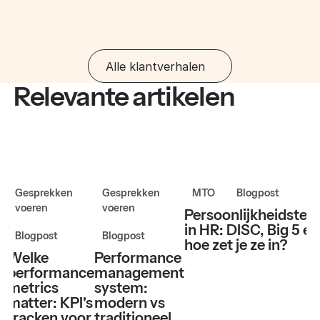
Alle klantverhalen
Relevante artikelen
Gesprekken
Gesprekken
MTO
Blogpost
voeren
voeren
Persoonlijkheidstes
in HR: DISC, Big 5 en
Blogpost
Blogpost
hoe zet je ze in?
Welke
Performance
performance
management
metrics
system:
matter: KPI's
modern vs
tracken voor
traditioneel