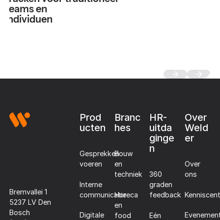
teams en
individuen
Footer
Prod
Branc
HR-
Over
ucten
hes
uitda
Weld
ginge
er
n
Gesprekken
Bouw
voeren
en
Over
techniek
360
ons
Interne
graden
Bremvallei 1
communicatie
Horeca
Kenniscen
feedback
5237 LV Den
en
Bosch
Digitale
Evenemen
food
Eén