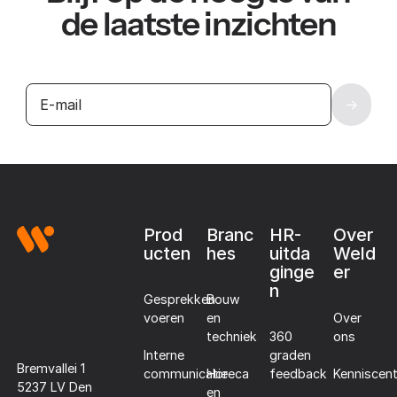
de laatste inzichten
Footer
Prod
Branc
HR-
Over
ucten
hes
uitda
Weld
ginge
er
n
Gesprekken
Bouw
voeren
en
Over
techniek
360
ons
Interne
graden
Bremvallei 1
communicatie
Horeca
Kenniscen
feedback
5237 LV Den
en