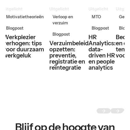
Uitgelicht
Uitgelicht
Uitgelicht
Uitgeli
Motivatietheorieën
Verloop en
MTO
Gesp
verzuim
Blogpost
Blogpost
Blogp
Blogpost
Werkplezier
HR
Beoo
verhogen: tips
Verzuimbeleid
Analytics:
en ev
voor duurzaam
opzetten:
data-
temp
werkgeluk
preventie,
driven HR
voor
registratie en
en people
reïntegratie
analytics
Blijf op de hoogte van