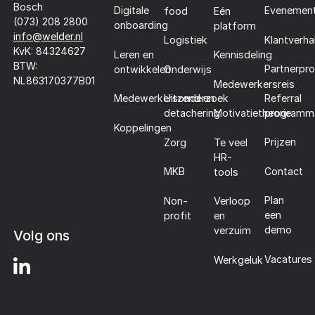
Bosch
Digitale
Evenemen
food
Eén
(073) 208 2800
onboarding
platform
info@welder.nl
Klantverha
Logistiek
KvK: 84324627
Leren en
Kennisdeling
BTW:
Partnerpr
ontwikkelen
Onderwijs
NL863170377B01
Medewerkersreis
Referral
Medewerkersonderzoek
Uitzend en
programm
detachering
Motivatietheorie
Koppelingen
Prijzen
Zorg
Te veel
HR-
Contact
MKB
tools
Plan
Non-
Verloop
een
profit
en
demo
verzuim
Volg ons
Vacatures
Werkgeluk