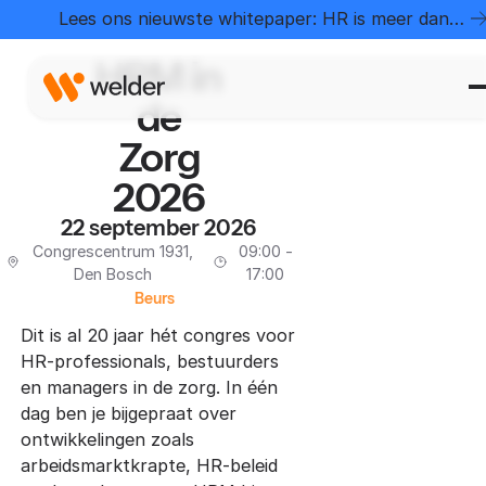
Home
Evenementen
HRM in de Zorg 2026
Lees ons nieuwste whitepaper: HR is meer dan
administratie
HRM in
de
Zorg
2026
22 september 2026
Congrescentrum 1931,
09:00 -
Den Bosch
17:00
Beurs
Dit is al 20 jaar hét congres voor
HR-professionals, bestuurders
en managers in de zorg. In één
dag ben je bijgepraat over
ontwikkelingen zoals
arbeidsmarktkrapte, HR-beleid