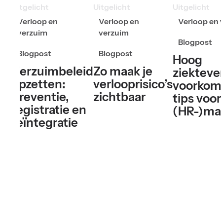
Uitgelicht
Uitgelicht
Uitgelicht
Verloop en
Verloop en
Verloop en
verzuim
verzuim
Blogpost
Blogpost
Blogpost
Hoog
Verzuimbeleid
Zo maak je
ziektev
opzetten:
verlooprisico’s
voorkom
preventie,
zichtbaar
tips voor
registratie en
(HR-)ma
reïntegratie