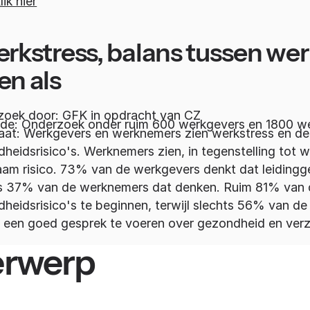
lik hier
erkstress, balans tussen wer
en als
oek door: GFK in opdracht van CZ
de: Onderzoek onder ruim 600 werkgevers en 1800 w
aat: Werkgevers en werknemers zien werkstress en de 
heidsrisico's. Werknemers zien, in tegenstelling tot 
am risico. 73% van de werkgevers denkt dat leidingg
s 37% van de werknemers dat denken. Ruim 81% van d
heidsrisico's te beginnen, terwijl slechts 56% van 
 een goed gesprek te voeren over gezondheid en verz
erwerp