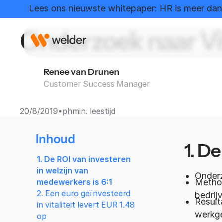
Home
Kenniscentrum
Onderzoek naar Vitalit
Lees ons nieuwste whitepaper: HR is meer dan 
Onderzoek naar Vit
Renee van Drunen
Customer Success Manager
•
20/8/2019
ph
min. leestijd
Inhoud
1. D
1. De ROI van investeren
in welzijn van
Onderz
Method
medewerkers is 6:1
2. Een euro geïnvesteerd
bedrij
Result
in vitaliteit levert EUR 1.48
werkg
op