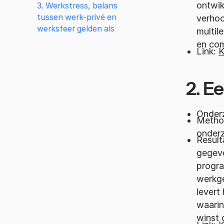
ontwik
3. Werkstress, balans
tussen werk-privé en
verhoo
werksfeer gelden als
multil
en com
Link:
K
2. Ee
Onderz
Methode
onderz
Result
gegeve
progra
werkge
levert
waarin
winst 