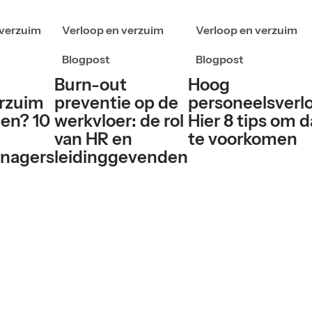
 verzuim
Verloop en verzuim
Verloop en verzuim
Blogpost
Blogpost
Burn-out
Hoog
erzuim
preventie op de
personeelsverl
en? 10
werkvloer: de rol
Hier 8 tips om d
van HR en
te voorkomen
nagers
leidinggevenden