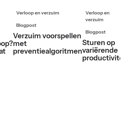
Verloop en verzuim
Verloop en
verzuim
Blogpost
Blogpost
Verzuim voorspellen
Sturen op
oop?
met
D
variërende
at
preventiealgoritmen
productiviteit
u
d
z
d
w
d
n