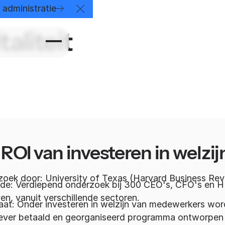
eit
administratie
Close Announcement Banner
aliteit
e ROI van investeren in welzi
oek door: University of Texas (Harvard Business Rev
e: Verdiepend onderzoek bij 300 CEO's, CFO's en HR
ven, vanuit verschillende sectoren.
aat: Onder investeren in welzijn van medewerkers wor
ever betaald en georganiseerd programma ontworpen