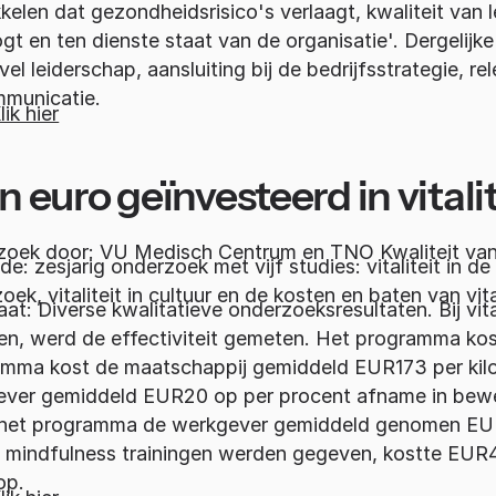
kelen dat gezondheidsrisico's verlaagt, kwaliteit van l
gt en ten dienste staat van de organisatie'. Dergelij
evel leiderschap, aansluiting bij de bedrijfsstrategie, re
municatie.
lik hier
n euro geïnvesteerd in vitali
oek door: VU Medisch Centrum en TNO Kwaliteit van
: zesjarig onderzoek met vijf studies: vitaliteit in de b
oek, vitaliteit in cultuur en de kosten en baten van vital
aat: Diverse kwalitatieve onderzoeksresultaten. Bij vit
n, werd de effectiviteit gemeten. Het programma ko
mma kost de maatschappij gemiddeld EUR173 per kilo
ver gemiddeld EUR20 op per procent afname in bewe
 het programma de werkgever gemiddeld genomen EUR1
 mindfulness trainingen werden gegeven, kostte EUR4
op.