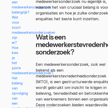
medewerkersonderzoek nu eigenlijk is,
een
waarom het van cruciaal belang is voo
medewerkersonderzoek
belangrijk?
organisaties en hoe je zulke onderzoe
Wat
enquêtes het beste kunt inzetten.
voor
soort
medewerkersonderzoeken
Wat is een
zijn
medewerkerstevredenh
er?
Hoe
sonderzoek?
kies
je
het
Een medewerkersonderzoek, ook wel
juiste
bekend als een
medewerkersonderzoek?
medewerkerstevredenheidsonderzoek
Het
(MTO), is een gestructureerde enquête
belang
wordt gebruikt om inzicht te krijgen in
van
beleving, tevredenheid en betrokkenhe
opvolging
van
van werknemers binnen een organisati
een
Deze onderzoeken bieden waardevolle