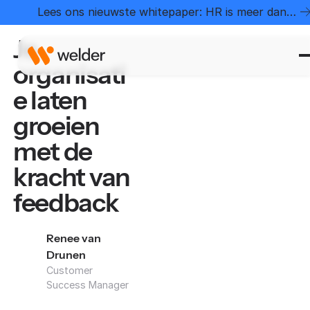
Home
Kenniscentrum
Je organisatie laten groeien met de kracht van feedback
Lees ons nieuwste whitepaper: HR is meer dan
administratie
Je
organisati
e laten
groeien
met de
kracht van
feedback
Renee van
Drunen
Customer
Success Manager