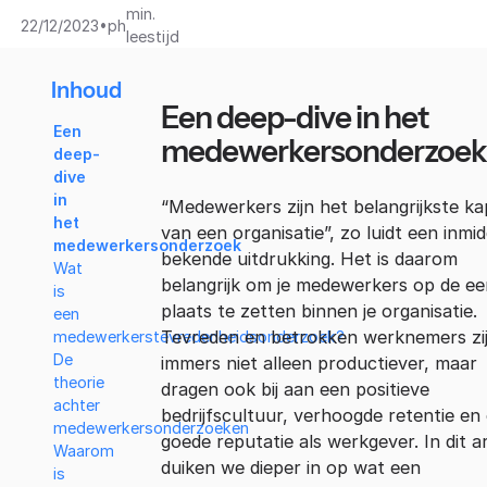
min.
•
22/12/2023
ph
leestijd
Inhoud
Een deep-dive in het
Een
medewerkersonderzoek
deep-
dive
in
“Medewerkers zijn het belangrijkste ka
het
van een organisatie”, zo luidt een inmid
medewerkersonderzoek
bekende uitdrukking. Het is daarom
Wat
belangrijk om je medewerkers op de ee
is
plaats te zetten binnen je organisatie.
een
Tevreden en betrokken werknemers zi
medewerkerstevredenheidsonderzoek?
De
immers niet alleen productiever, maar
theorie
dragen ook bij aan een positieve
achter
bedrijfscultuur, verhoogde retentie en
medewerkersonderzoeken
goede reputatie als werkgever. In dit ar
Waarom
duiken we dieper in op wat een
is