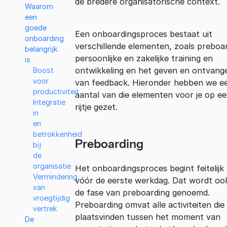
de bredere organisatorische context.
Waarom
een
goede
Een onboardingsproces bestaat uit
onboarding
verschillende elementen, zoals preboar
belangrijk
persoonlijke en zakelijke training en
is
ontwikkeling en het geven en ontvang
Boost
voor
van feedback. Hieronder hebben we e
productiviteit
aantal van die elementen voor je op e
Integratie
rijtje gezet.
in
en
betrokkenheid
Preboarding
bij
de
organisatie
Het onboardingsproces begint feitelijk 
Vermindering
vóór de eerste werkdag. Dat wordt oo
van
de fase van preboarding genoemd.
vroegtijdig
Preboarding omvat alle activiteiten die
vertrek
plaatsvinden tussen het moment van
De