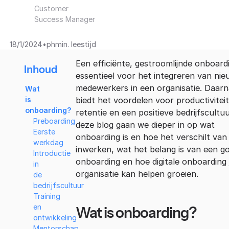
Customer
Success Manager
•
18/1/2024
ph
min. leestijd
Een efficiënte, gestroomlijnde onboardi
Inhoud
essentieel voor het integreren van ni
medewerkers in een organisatie. Daarn
Wat
biedt het voordelen voor productiviteit
is
onboarding?
retentie en een positieve bedrijfscultuu
Preboarding
deze blog gaan we dieper in op wat
Eerste
onboarding is en hoe het verschilt van
werkdag
inwerken, wat het belang is van een g
Introductie
onboarding en hoe digitale onboarding 
in
organisatie kan helpen groeien.
de
bedrijfscultuur
Training
en
Wat is onboarding?
ontwikkeling
Mentorschap