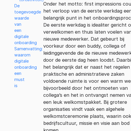
Onder het motto: first impressions cou
De
het verloop van de eerste werkdag ee
toegevoegde
belangrijk punt in het onboardingsproc
waarde
van
De eerste werkdag is idealiter gericht 
een
verwelkomen en thuis laten voelen va
digitale
nieuwe medewerker. Dat gebeurt bij
onboarding
voorkeur door een buddy, collega of
Samenvatting:
leidinggevende die de nieuwe medewer
waarom
door de eerste dag heen loodst. Daarbij
digitale
het belangrijk dat er naast het regelen
onboarding
een
praktische en administratieve zaken
must
voldoende ruimte is voor een warm we
is
bijvoorbeeld door het ontmoeten van
collega’s en het in ontvangst nemen v
een leuk welkomstpakket. Bij grotere
organisaties vindt vaak een algehele
welkomstceremonie plaats, waarin ook
bedrijfscultuur, missie en visie aan bod
komen.