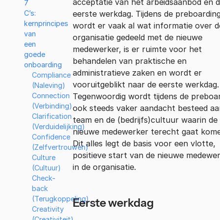
acceptatie van het arbeidsaanbod en 
7
eerste werkdag. Tijdens de preboardin
C’s:
kernprincipes
wordt er vaak al wat informatie over d
van
organisatie gedeeld met de nieuwe
een
medewerker, is er ruimte voor het
goede
behandelen van praktische en
onboarding
administratieve zaken en wordt er
Compliance
vooruitgeblikt naar de eerste werkdag.
(Naleving)
Tegenwoordig wordt tijdens de preboa
Connection
(Verbinding)
ook steeds vaker aandacht besteed aa
Clarification
team en de (bedrijfs)cultuur waarin de
(Verduidelijking)
nieuwe medewerker terecht gaat kome
Confidence
Dit alles legt de basis voor een vlotte,
(Zelfvertrouwen)
positieve start van de nieuwe medewe
Culture
in de organisatie.
(Cultuur)
Check-
back
(Terugkoppeling)
Eerste werkdag
Creativity
(Creativiteit)