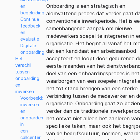
Onboarding is een strategisch en
en
begeleiding
alomvattend proces dat verder gaat d
Continue
conventionele inwerkperiode. Het is e
feedback
samenhangende aanpak om nieuwe
en
medewerkers soepel te integreren in e
evaluatie
organisatie. Het begint al vanaf het 
Digitale
dat een kandidaat een arbeidsaanbod
onboarding
accepteert en loopt door gedurende d
Het
verschil
eerste maanden van het dienstverband
tussen
doel van een onboardingsproces is het
onboarding
waarborgen van een soepele integrati
en
het tot stand brengen van een sterke
inwerken
verbinding tussen de medewerker en d
Voorbeeld:
organisatie. Onboarding gaat zo bezien
inwerken
verder dan de traditionele inwerkperiod
en
onboarden
het omvat niet alleen het aanleren van
in
specifieke taken, maar ook het begrijp
een
van de bedrijfscultuur, normen, waard
callcenter